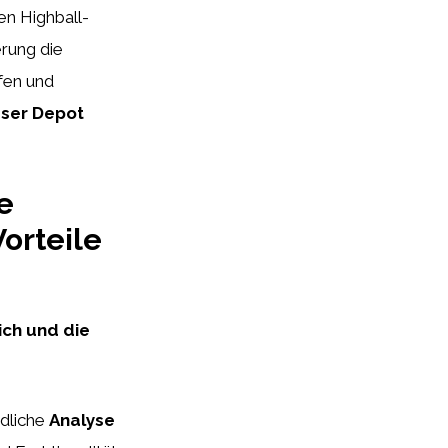
en Highball-
rung die
rfen und
äser Depot
e
Vorteile
ich und die
ndliche
Analyse