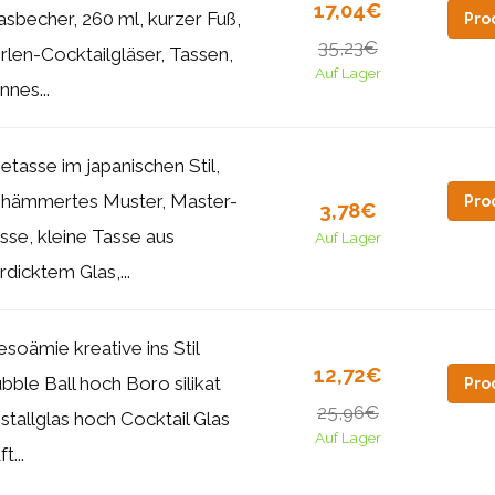
17,04€
asbecher, 260 ml, kurzer Fuß,
Pro
35,23€
rlen-Cocktailgläser, Tassen,
Auf Lager
nnes...
etasse im japanischen Stil,
hämmertes Muster, Master-
Pro
3,78€
sse, kleine Tasse aus
Auf Lager
rdicktem Glas,...
soämie kreative ins Stil
12,72€
bble Ball hoch Boro silikat
Pro
25,96€
istallglas hoch Cocktail Glas
Auf Lager
t...