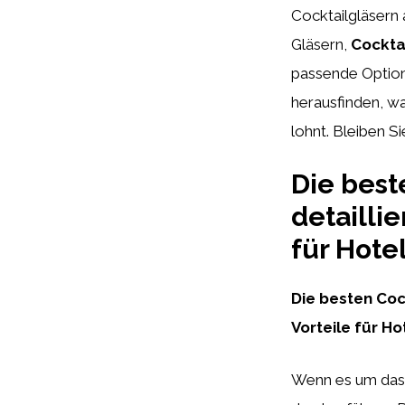
Cocktailgläsern 
Gläsern,
Cockta
passende Option.
herausfinden, wa
lohnt. Bleiben Si
Die best
detailli
für Hote
Die besten Cock
Vorteile für H
Wenn es um das A