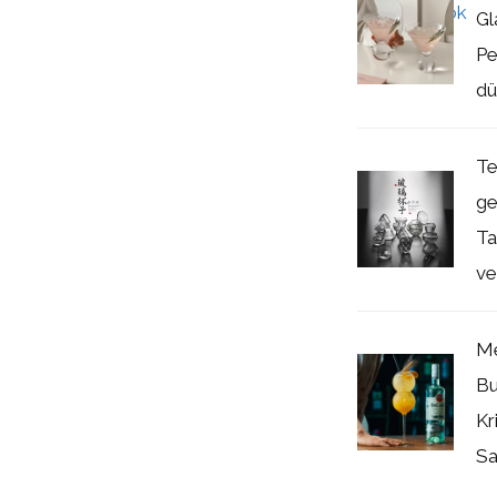
Gl
Pe
dü
Te
ge
Ta
ve
Me
Bu
Kr
Saf