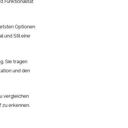
d Funktionalität
netsten Optionen
l und Stil eine
g. Sie tragen
tation und den
zu vergleichen
f zu erkennen.