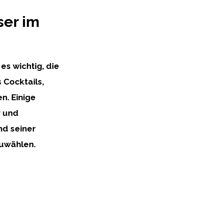
ser im
es wichtig, die
 Cocktails,
n. Einige
r und
nd seiner
zuwählen.