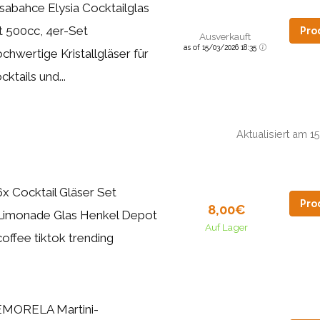
sabahce Elysia Cocktailglas
t 500cc, 4er-Set
Pro
Ausverkauft
as of 15/03/2026 18:35
chwertige Kristallgläser für
cktails und...
Aktualisiert am 
6x Cocktail Gläser Set
Pro
8,00€
Limonade Glas Henkel Depot
Auf Lager
coffee tiktok trending
MORELA Martini-