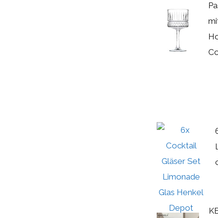
Pa
mi
Ho
Co
KE