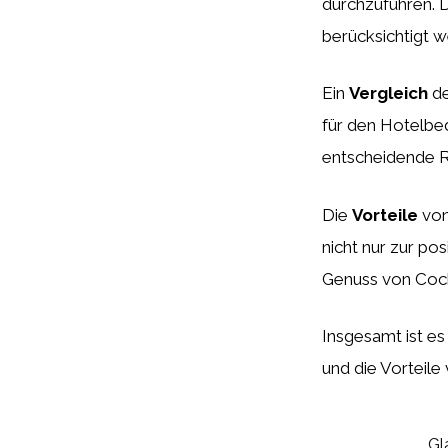
durchzuführen. D
berücksichtigt w
Ein
Vergleich
de
für den Hotelbed
entscheidende R
Die
Vorteile
von
nicht nur zur po
Genuss von Cock
Insgesamt ist es
und die Vorteile
Gl