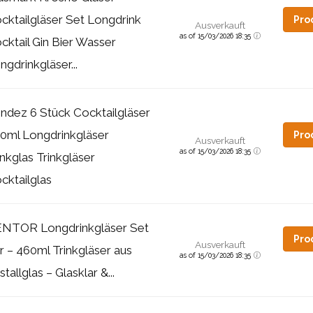
cktailgläser Set Longdrink
Pro
Ausverkauft
as of 15/03/2026 18:35
cktail Gin Bier Wasser
ngdrinkgläser...
ndez 6 Stück Cocktailgläser
0ml Longdrinkgläser
Pro
Ausverkauft
as of 15/03/2026 18:35
inkglas Trinkgläser
cktailglas
NTOR Longdrinkgläser Set
Pro
Ausverkauft
r – 460ml Trinkgläser aus
as of 15/03/2026 18:35
stallglas – Glasklar &...