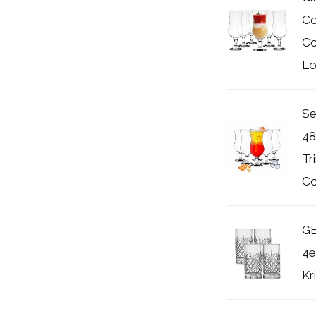
Co
Co
Lo
Se
48
Tr
Co
GE
4e
Kri