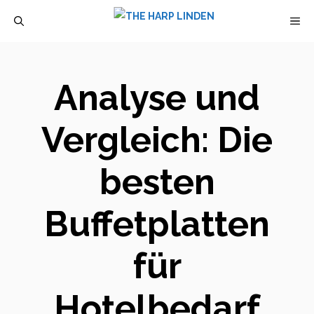
Zum
M
Inhalt
springen
Analyse und
Vergleich: Die
besten
Buffetplatten
für
Hotelbedarf