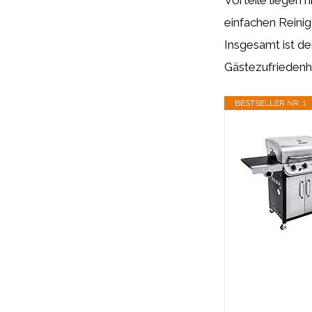
Vorteile liegen 
einfachen Reinig
Insgesamt ist der
Gästezufriedenhei
BESTSELLER NR. 1