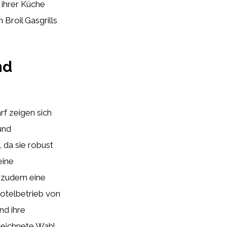
 ihrer Küche
 Broil Gasgrills
nd
rf zeigen sich
und
, da sie robust
eine
 zudem eine
otelbetrieb von
nd ihre
ezeichnete Wahl