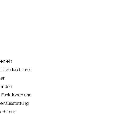
ten ein
 sich durch ihre
den
Linden
e Funktionen und
henausstattung
icht nur