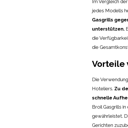
Im Vergleich der
jedes Modells 
Gasgrills gege
unterstützen.
B
die Verfügbarke
die Gesamtkonstr
Vorteile
Die Verwendung v
Hoteliers.
Zu de
schnelle Aufhei
Broil Gasgrills i
gewährleistet. Di
Gerichten zuzube