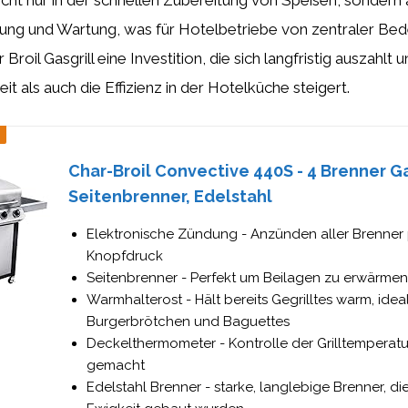
nicht nur in der schnellen Zubereitung von Speisen, sondern 
ung und Wartung, was für Hotelbetriebe von zentraler Bede
 Broil Gasgrill eine Investition, die sich langfristig auszahlt
t als auch die Effizienz in der Hotelküche steigert.
Char-Broil Convective 440S - 4 Brenner Ga
Seitenbrenner, Edelstahl
Elektronische Zündung - Anzünden aller Brenner
Knopfdruck
Seitenbrenner - Perfekt um Beilagen zu erwärmen
Warmhalterost - Hält bereits Gegrilltes warm, ideal
Burgerbrötchen und Baguettes
Deckelthermometer - Kontrolle der Grilltemperatur
gemacht
Edelstahl Brenner - starke, langlebige Brenner, die