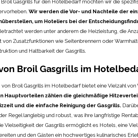
 Broil Gasgrills für den Hotelbedarf möchten wir die spezi
hervorheben.
Wir werden die Vor- und Nachteile der ei
nüberstellen, um Hoteliers bei der Entscheidungsfind
etrachtet werden unter anderem die Heizleistung, die Anza
it von Zusatzfunktionen wie Seitenbrennern oder Warmhal
uktion und Haltbarkeit der Gasgrills.
 von Broil Gasgrills im Hotelbed
on Broil Gasgrills im Hotelbedarf bietet eine Vielzahl von 
n Hauptvorteilen zählen die gleichmäßige Hitzevertei
zzeit und die einfache Reinigung der Gasgrills.
Darübe
n der Regel langlebig und robust, was ihre langfristige Rentabi
e Vielseitigkeit der Gasgrills ermöglicht es Hotels, eine Vie
reiten und den Gästen ein hochwertiges kulinarisches Erleb