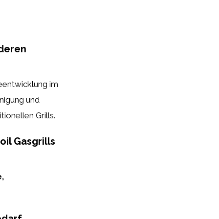
nderen
zeentwicklung im
inigung und
ionellen Grills.
il Gasgrills
,
edarf