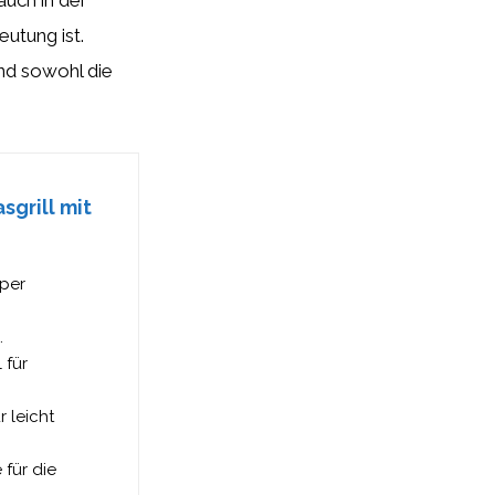
auch in der
utung ist.
 und sowohl die
sgrill mit
 per
.
 für
 leicht
 für die