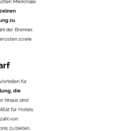
fischen Merkmale
nzelnen
ung zu
hl der Brenner,
terosten sowie
arf
Vorteilen für
lung, die
r hinaus sind
lität für Hotels
lzahl von
nis zu bieten.