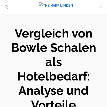
Zum
M
Inhalt
springen
Vergleich von
Bowle Schalen
als
Hotelbedarf:
Analyse und
Vorteile