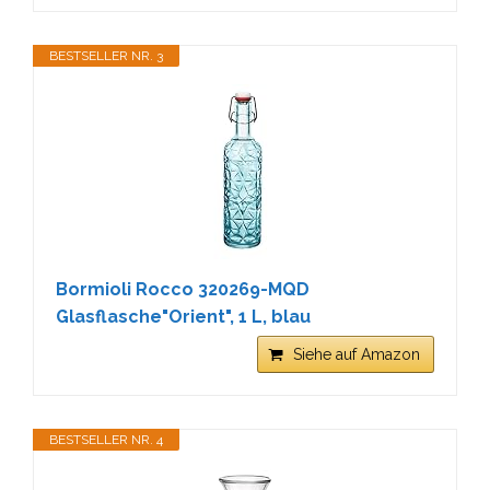
BESTSELLER NR. 3
Bormioli Rocco 320269-MQD
Glasflasche"Orient", 1 L, blau
Siehe auf Amazon
BESTSELLER NR. 4