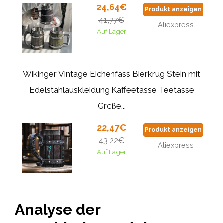
24,64€
Produkt anzeigen
41,77€
Aliexpress
Auf Lager
Wikinger Vintage Eichenfass Bierkrug Stein mit
Edelstahlauskleidung Kaffeetasse Teetasse
Große...
22,47€
Produkt anzeigen
43,22€
Aliexpress
Auf Lager
Analyse der