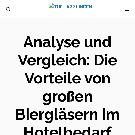
Zum
M
Inhalt
springen
Analyse und
Vergleich: Die
Vorteile von
großen
Biergläsern im
Hotelbedarf