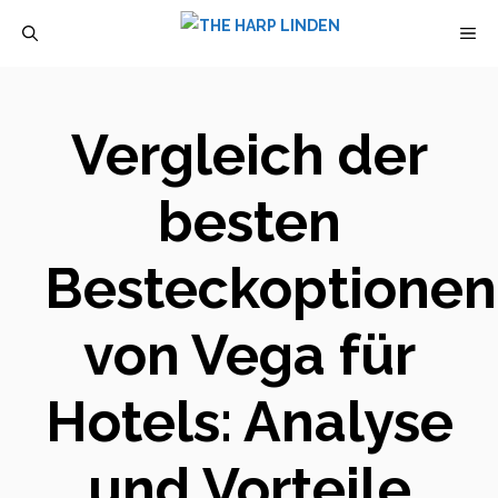
Zum
M
Inhalt
springen
Vergleich der
besten
Besteckoptionen
von Vega für
Hotels: Analyse
und Vorteile