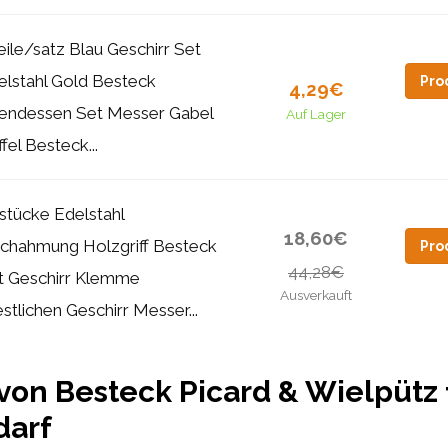
eile/satz Blau Geschirr Set
elstahl Gold Besteck
Pro
4,29€
endessen Set Messer Gabel
Auf Lager
fel Besteck...
 stücke Edelstahl
18,60€
chahmung Holzgriff Besteck
Pro
44,28€
t Geschirr Klemme
Ausverkauft
tlichen Geschirr Messer...
von Besteck Picard & Wielpütz 
darf