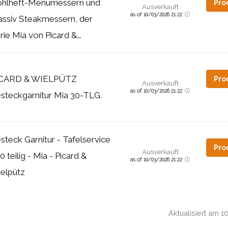
hlheft-Menümessern und
Pro
Ausverkauft
as of 10/03/2026 21:22
ssiv Steakmessern, der
rie Mia von Picard &...
ICARD & WIELPÜTZ
Pro
Ausverkauft
as of 10/03/2026 21:22
steckgarnitur Mia 30-TLG.
steck Garnitur - Tafelservice
Pro
Ausverkauft
30 teilig - Mia - Picard &
as of 10/03/2026 21:22
elpütz
Aktualisiert am 