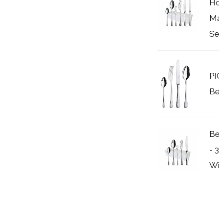
Ho
Ma
Se
P
Be
Be
- 
Wi