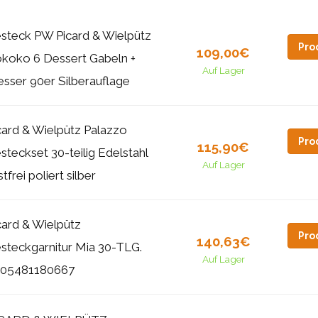
steck PW Picard & Wielpütz
Pro
109,00€
koko 6 Dessert Gabeln +
Auf Lager
sser 90er Silberauflage
card & Wielpütz Palazzo
Pro
115,90€
steckset 30-teilig Edelstahl
Auf Lager
stfrei poliert silber
card & Wielpütz
Pro
140,63€
steckgarnitur Mia 30-TLG.
Auf Lager
05481180667