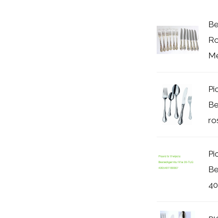
Be
Ro
Me
Pi
Be
ro
Pi
Be
40