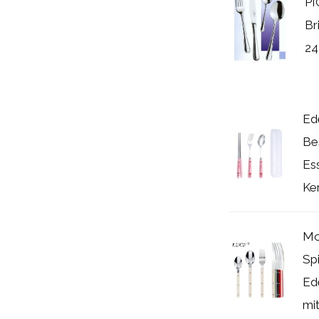
P
Br
24
Ed
Be
Es
Ker
Mo
Sp
Ede
mit