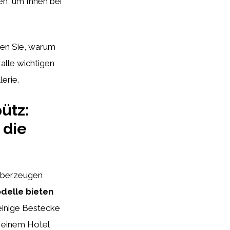
n, um Ihnen bei
ren Sie, warum
 alle wichtigen
erie.
ütz:
 die
 überzeugen
delle bieten
 einige Bestecke
n einem Hotel