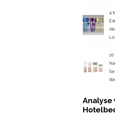
4 t
Ed
Ab
Löf
16
Na
Se
Wes
Analyse 
Hotelbe