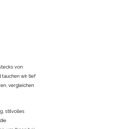
estecks von
 tauchen wir tief
ren, vergleichen
, stilvolles
die