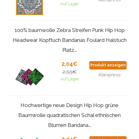
Auf Lager
100% baumwolle Zebra Streifen Punk Hip Hop
Headwear Kopftuch Bandanas Foulard Halstuch
Platz...
2,04€
Produkt anzeigen
2,55€
Aliexpress
Auf Lager
Hochwertige neue Design Hip Hop grüne
Baumwolle quadratischen Schal ethnischen
Blumen Bandana...
2,34€