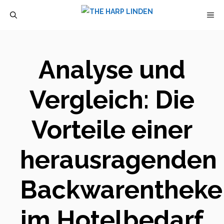
Zum
M
Inhalt
springen
Analyse und
Vergleich: Die
Vorteile einer
herausragenden
Backwarentheke
im Hotelbedarf