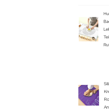
Hu
Ba
Le
Te
Rut
Si
Kn
Ro
Ant