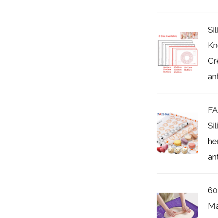
Si
Kn
Cr
ant
FA
Si
he
ant
60
Ma