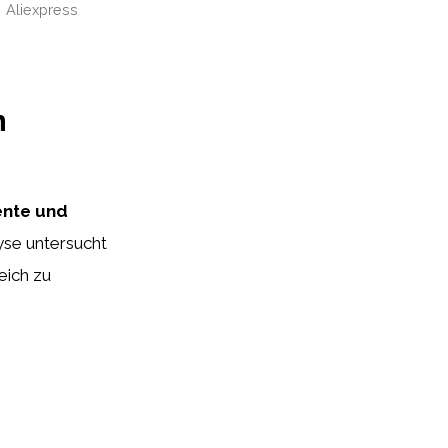
Aliexpress
n
ente und
yse untersucht
eich zu