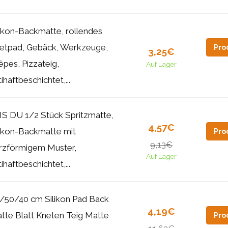
likon-Backmatte, rollendes
etpad, Gebäck, Werkzeuge,
Pro
3,25€
êpes, Pizzateig,
Auf Lager
ihaftbeschichtet,...
IS DU 1/2 Stück Spritzmatte,
4,57€
likon-Backmatte mit
Pro
9,13€
rzförmigem Muster,
Auf Lager
ihaftbeschichtet,...
/50/40 cm Silikon Pad Back
4,19€
tte Blatt Kneten Teig Matte
Pro