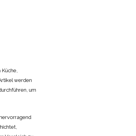
n Küche,
 Artikel werden
 durchführen, um
h hervorragend
hichtet,