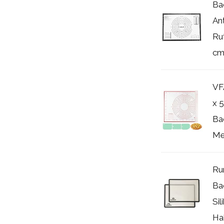
Ba
An
Ru
cm 
VF
x 
Ba
Mes
Ru
Ba
Si
Hal