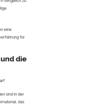
Im Vergleich zu
ßige
en eine
kerfahrung für
 und die
arf
en sind in der
material, das