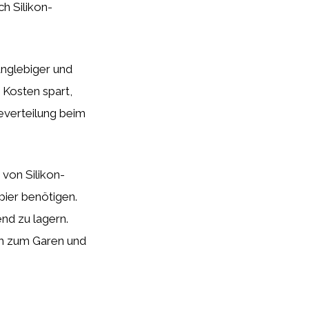
ch Silikon-
anglebiger und
 Kosten spart,
everteilung beim
von Silikon-
ier benötigen.
nd zu lagern.
uch zum Garen und