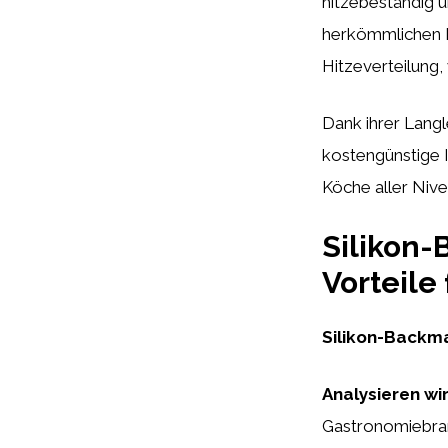
hitzebeständig u
herkömmlichen B
Hitzeverteilung,
Dank ihrer Lang
kostengünstige I
Köche aller Nive
Silikon-
Vorteile
Silikon-Backm
Analysieren wi
Gastronomiebran