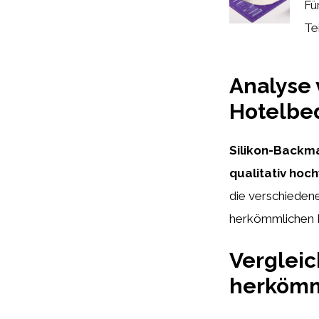
Fü
Tei
Analyse 
Hotelbe
Silikon-Backma
qualitativ hoc
die verschieden
herkömmlichen 
Vergleic
herkömm