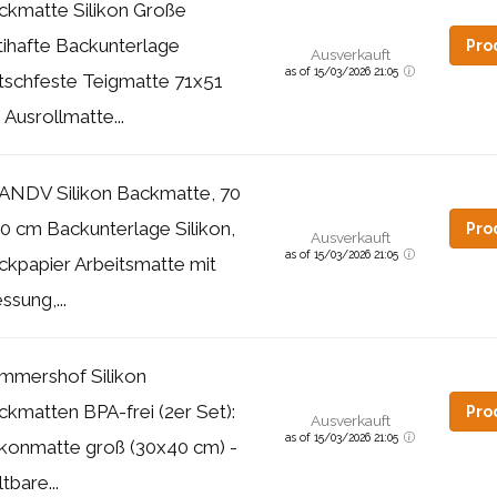
ckmatte Silikon Große
tihafte Backunterlage
Pro
Ausverkauft
as of 15/03/2026 21:05
tschfeste Teigmatte 71x51
Ausrollmatte...
ANDV Silikon Backmatte, 70
50 cm Backunterlage Silikon,
Pro
Ausverkauft
as of 15/03/2026 21:05
ckpapier Arbeitsmatte mit
sung,...
mmershof Silikon
ckmatten BPA-frei (2er Set):
Pro
Ausverkauft
as of 15/03/2026 21:05
likonmatte groß (30x40 cm) -
tbare...