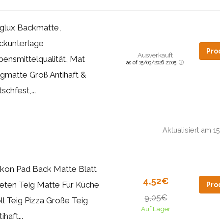
glux Backmatte,
ckunterlage
Pro
Ausverkauft
bensmittelqualität, Mat
as of 15/03/2026 21:05
igmatte Groß Antihaft &
schfest,...
Aktualisiert am 
likon Pad Back Matte Blatt
4,52€
eten Teig Matte Für Küche
Pro
9,05€
ll Teig Pizza Große Teig
Auf Lager
ihaft...