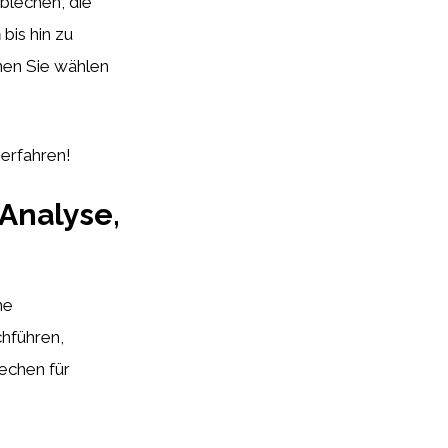
blechen, die
n
bis hin zu
enen Sie wählen
 erfahren!
Analyse,
ne
chführen,
echen für