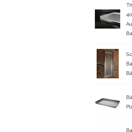
Th
40
Au
Ba
Sc
Ba
Bä
Bä
Pi
Ba