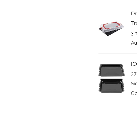
Dr
Tr
3i
Au
IC
37
Si
Co