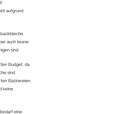
uf
ebt aufgrund
hlbackbleche,
ber auch teurer.
nigen sind.
zten Budget, da
che sind
erten Bäckereien.
d keine
lbedarf eine