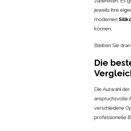
zubereiten. Es 
jeweils ihre eige
modernen
Sili
können.
Bleiben Sie dran
Die best
Vergleic
Die Auswahl der
anspruchsvolle A
verschiedene Op
professionelle B