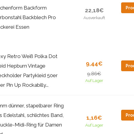
chenform Backform
Pro
22,18€
rbonstahl Backblech Pro
Ausverkauft
ckerei Essen
xy Retro Weiß Polka Dot
9,44€
eid Hepburn Vintage
Pro
9,86€
ckholder Partykleid 50er
Auf Lager
er Pin Up Rockabilly...
mm dünner, stapelbarer Ring
s Edelstahl, schlichtes Band,
Pro
1,16€
uckle-Midi-Ring für Damen
Auf Lager