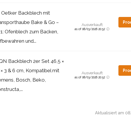
. Oetker Backblech mit
ansporthaube Bake & Go –
Pro
Ausverkauft
as of 08/03/2026 20:52
n1: Ofenblech zum Backen,
fbewahren und...
QN Backblech 2er Set 46,5 ×
 × 3 & 6 cm, Kompatibel mit
Pro
Ausverkauft
as of 08/03/2026 20:52
emens, Bosch, Beko,
nstructa,...
Aktualisiert am 