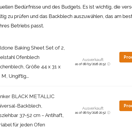
duellen Bedürfnisse und des Budgets. Es ist wichtig, die ve
ltig zu prüfen und das Backblech auszuwählen, das am bes
res Betriebs passt.
ldone Baking Sheet Set of 2,
elstahl Ofenblech
Pro
Ausverkauft
as of 08/03/2026 20:52
chenblech, Größe 44 x 31 x
 M, Ungiftig...
nker BLACK METALLIC
iversal-Backblech,
Pro
Ausverkauft
as of 08/03/2026 20:52
sziehbar 37-52 cm – Antihaft,
riabel für jeden Ofen