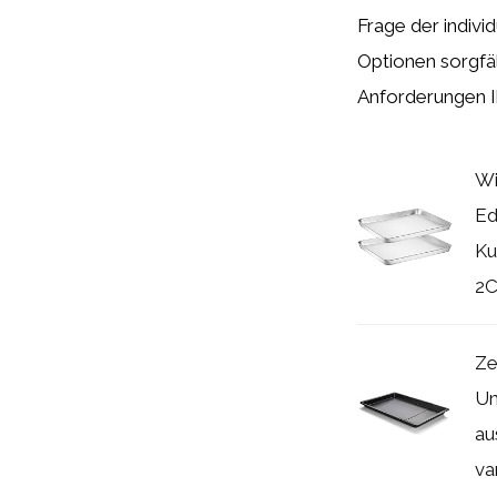
Frage der indivi
Optionen sorgfä
Anforderungen Ih
Wi
Ed
Ku
2C
Ze
Un
au
va