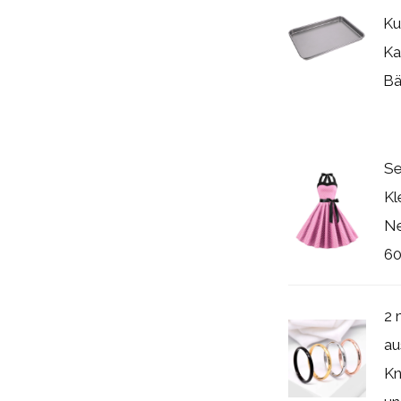
Ku
Ka
Bä
Se
Kl
Ne
60
2 
au
Kn