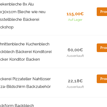
ekenbleche 8x Alu
x30x1cm Bleche wie neu
Pro
115,00€
sstellbleche Bäckerei
Auf Lager
ckshop
hnittenbleche Kuchenblech
Pro
60,00€
ckblech Bäckerei Konditorei
Ausverkauft
cker Konditor Backen
ckerei Pizzateller Nahtloser
Pro
22,18€
zza-Bildschirm Backzubehör
Ausverkauft
ckform Backblech