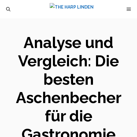
Zum
M
Inhalt
springen
Analyse und
Vergleich: Die
besten
Aschenbecher
für die
Gastronomie