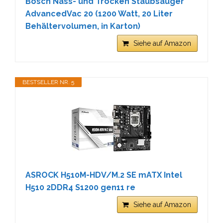
Bosch Nass- und Trocken Staubsauger
AdvancedVac 20 (1200 Watt, 20 Liter
Behältervolumen, in Karton)
Siehe auf Amazon
BESTSELLER NR. 5
ASROCK H510M-HDV/M.2 SE mATX Intel
H510 2DDR4 S1200 gen11 re
Siehe auf Amazon